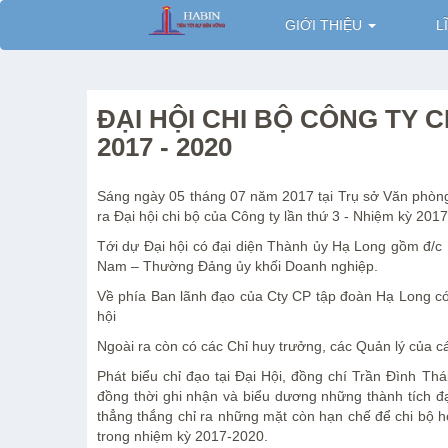
GIỚI THIỆU
L
ĐẠI HỘI CHI BỘ CÔNG TY 
2017 - 2020
Sáng ngày 05 tháng 07 năm 2017 tại Trụ sở Văn phòng
ra Đại hội chi bộ của Công ty lần thứ 3 - Nhiệm kỳ 201
Tới dự Đại hội có đại diện Thành ủy Hạ Long gồm đ/
Nam – Thường Đảng ủy khối Doanh nghiệp.
Về phía Ban lãnh đạo của Cty CP tập đoàn Hạ Long 
hội
Ngoài ra còn có các Chỉ huy trưởng, các Quản lý của c
Phát biểu chỉ đạo tại Đại Hội, đồng chí Trần Đình Thá
đồng thời ghi nhận và biểu dương những thành tích 
thẳng thắng chỉ ra những mặt còn hạn chế để chi bộ ho
trong nhiệm kỳ 2017-2020.