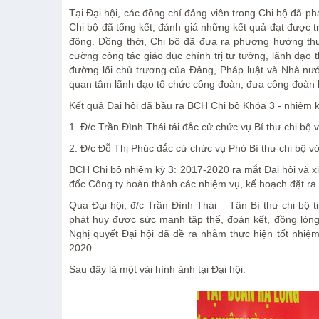
Tại Đại hội, các đồng chí đảng viên trong Chi bộ đã phá
Chi bộ đã tổng kết, đánh giá những kết quả đạt được t
động. Đồng thời, Chi bộ đã đưa ra phương hướng thự
cường công tác giáo dục chính trị tư tưởng, lãnh đạo 
đường lối chủ trương của Đảng, Pháp luật và Nhà nướ
quan tâm lãnh đạo tổ chức công đoàn, đưa công đoàn h
Kết quả Đại hội đã bầu ra BCH Chi bộ Khóa 3 - nhiệm 
1. Đ/c Trần Đình Thái tái đắc cử chức vụ Bí thư chi bộ 
2. Đ/c Đỗ Thị Phúc đắc cử chức vụ Phó Bí thư chi bộ vớ
BCH Chi bộ nhiệm kỳ 3: 2017-2020 ra mắt Đại hội và x
đốc Công ty hoàn thành các nhiệm vụ, kế hoạch đặt ra 
Qua Đại hội, đ/c Trần Đình Thái – Tân Bí thư chi bộ ti
phát huy được sức mạnh tập thể, đoàn kết, đồng lòng,
Nghị quyết Đại hội đã đề ra nhằm thực hiện tốt nhiệ
2020.
Sau đây là một vài hình ảnh tại Đại hội: