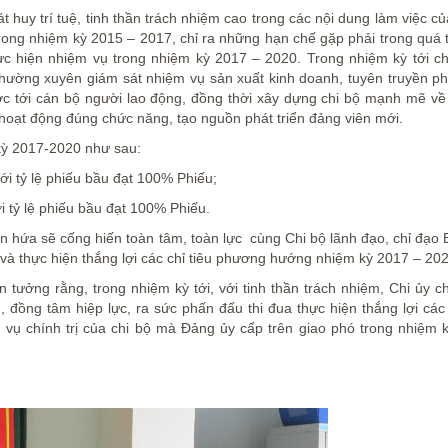
t huy trí tuệ, tinh thần trách nhiệm cao trong các nội dung làm việc củ
rong nhiệm kỳ 2015 – 2017, chỉ ra những hạn chế gặp phải trong quá t
c hiện nhiệm vụ trong nhiệm kỳ 2017 – 2020. Trong nhiệm kỳ tới ch
thường xuyên giám sát nhiệm vụ sản xuất kinh doanh, tuyên truyền phổ
c tới cán bộ người lao động, đồng thời xây dựng chi bộ mạnh mẽ về
oạt động đúng chức năng, tạo nguồn phát triển đảng viên mới.
kỳ 2017-2020 như sau:
với tỷ lệ phiếu bầu đạt 100% Phiếu;
i tỷ lệ phiếu bầu đạt 100% Phiếu.
in hứa sẽ cống hiến toàn tâm, toàn lực cùng Chi bộ lãnh đạo, chỉ đạo
và thực hiện thắng lợi các chỉ tiêu phương hướng nhiệm kỳ 2017 – 202
n tưởng rằng, trong nhiệm kỳ tới, với tinh thần trách nhiệm, Chi ủy c
 đồng tâm hiệp lực, ra sức phấn đấu thi đua thực hiện thắng lợi các
m vụ chính trị của chi bộ mà Đảng ủy cấp trên giao phó trong nhiệm 