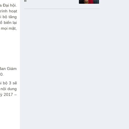
ĐỊA PHƯƠNG TỈNH
II
a Đại hội.
QUẢNG NINH
rình hoạt
i bộ tăng
 biến lại
 mọi mặt,
 Ban Giám
0.
hi bộ 3 sẽ
 nội dung
kỳ 2017 –