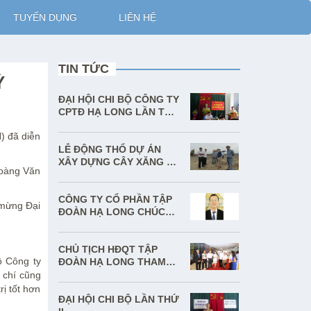
TUYỂN DỤNG
LIÊN HỆ
TIN TỨC
Ỳ
ĐẠI HỘI CHI BỘ CÔNG TY
CPTĐ HẠ LONG LẦN THỨ
3 NHIỆM KỲ 2017 - 2020
) đã diễn
LỄ ĐỘNG THỔ DỰ ÁN
XÂY DỰNG CÂY XĂNG XÃ
Hoàng Văn
LÊ LỢI HUYỆN HOÀNH
BỒ
CÔNG TY CỔ PHẦN TẬP
 mừng Đại
ĐOÀN HẠ LONG CHÚC
MỪNG SINH NHẬT TỔNG
GIÁM ĐỐC
CHỦ TỊCH HĐQT TẬP
ộ Công ty
ĐOÀN HẠ LONG THAM
GIA CUỘC GẶP GỠ GIỮA
 chí cũng
CÁC DOANH NHÂN VÀ
ị tốt hơn
ĐẠI DIỆN CHÍNH QUYỀN
ĐẠI HỘI CHI BỘ LẦN THỨ