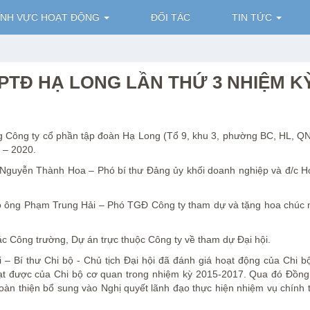
ĨNH VỰC HOẠT ĐỘNG
ĐỐI TÁC
TIN TỨC
CPTĐ HẠ LONG LẦN THỨ 3 NHIỆM K
 Công ty cổ phần tập đoàn Hạ Long (Tổ 9, khu 3, phường BC, HL, QN
7 – 2020.
c Nguyễn Thành Hoa – Phó bí thư Đảng ủy khối doanh nghiệp và đ/c 
có ông Phạm Trung Hải – Phó TGĐ Công ty tham dự và tặng hoa chúc
ác Công trường, Dự án trực thuộc Công ty về tham dự Đại hội.
i – Bí thư Chi bộ - Chủ tịch Đại hội đã đánh giá hoạt động của Chi b
đạt được của Chi bộ cơ quan trong nhiệm kỳ 2015-2017. Qua đó Đồng
àn thiện bổ sung vào Nghị quyết lãnh đạo thực hiện nhiệm vụ chính tr