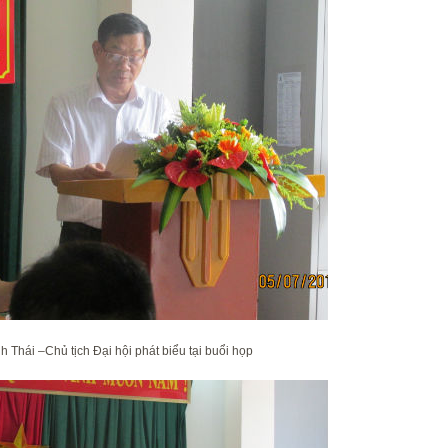
h Thái –Chủ tịch Đại hội phát biểu tại buổi họp